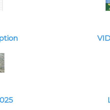
ption
VI
2025