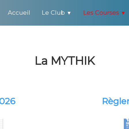
Accueil
Le Club
Les Courses
▼
▼
La MYTHIK
2026
Règle