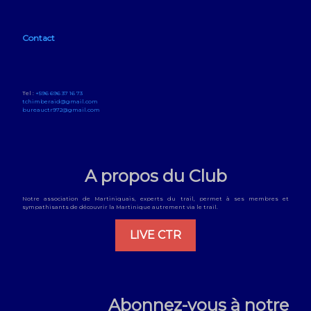
Contact
Tel :
+596 696 37 16 73
tchimberaid@gmail.com
bureauctr972@gmail.com
A propos du Club
Notre association de Martiniquais, experts du trail, permet à ses membres et
sympathisants de découvrir la Martinique autrement via le trail.
LIVE CTR
Abonnez-vous à notre