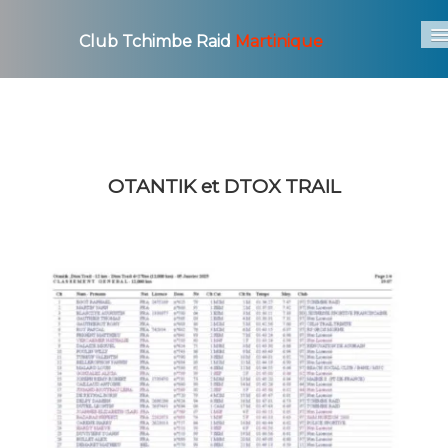
Club Tchimbe Raid
Martinique
Accueil
Le Club
▼
Les Courses
▼
OTANTIK et DTOX TRAIL
Photo / Video
▼
Actu
Archives
▼