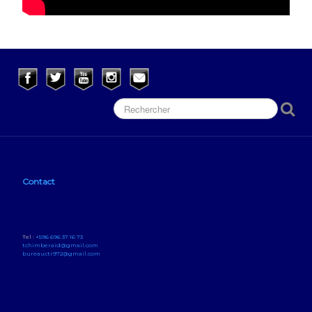
Contact
Tel :
+596 696 37 16 73
tchimberaid@gmail.com
bureauctr972@gmail.com