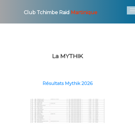
Club Tchimbe Raid
Martinique
Accueil
Le Club
▼
Les Courses
▼
La MYTHIK
Photo / Video
▼
Actu
Résultats Mythik 2026
Archives
▼