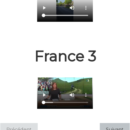
France 3
Précédent
Suivant