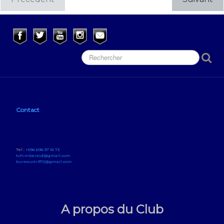
Contact
Tel :
+596 696 37 16 73
tchimberaid@gmail.com
bureauctr972@gmail.com
A propos du Club