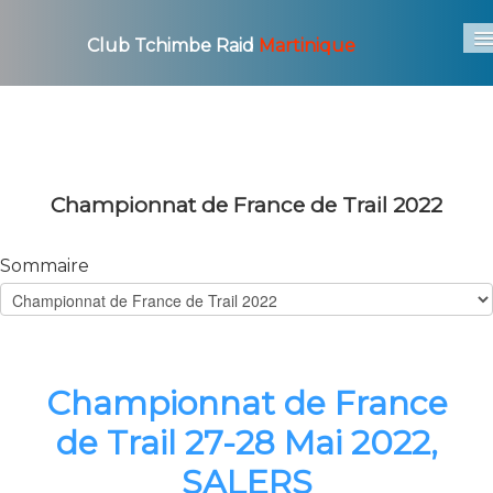
Club Tchimbe Raid
Martinique
Accueil
Le Club
▼
Les Courses
▼
Championnat de France de Trail 2022
Photo / Video
▼
Sommaire
Actu
Archives
▼
Championnat de France
de Trail 27-28 Mai 2022,
SALERS