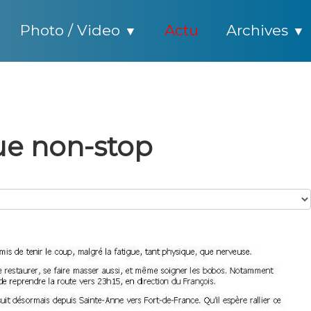
Photo / Video
Actu
Archives
▼
▼
ue non-stop