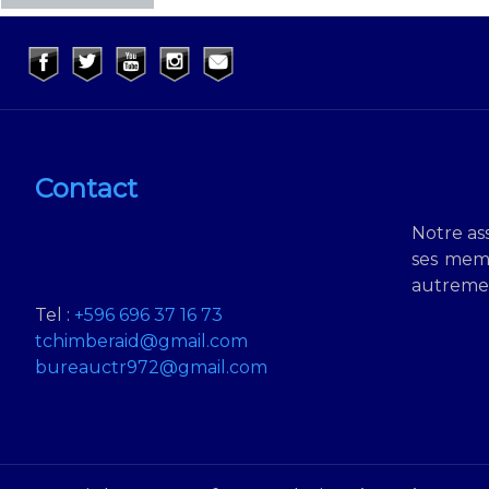
Contact
Notre ass
ses memb
autrement
Tel :
+596 696 37 16 73
tchimberaid@gmail.com
bureauctr972@gmail.com